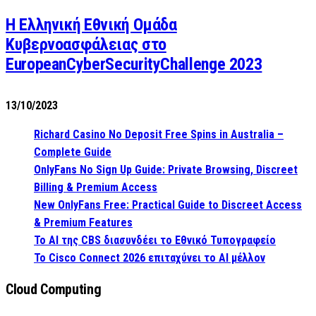
Η Ελληνική Εθνική Ομάδα
Κυβερνοασφάλειας στο
EuropeanCyberSecurityChallenge 2023
13/10/2023
Richard Casino No Deposit Free Spins in Australia –
Complete Guide
OnlyFans No Sign Up Guide: Private Browsing, Discreet
Billing & Premium Access
New OnlyFans Free: Practical Guide to Discreet Access
& Premium Features
Το AI της CBS διασυνδέει το Εθνικό Τυπογραφείο
Το Cisco Connect 2026 επιταχύνει το AI μέλλον
Cloud Computing