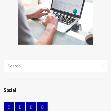
Search
Sear
for:
Social