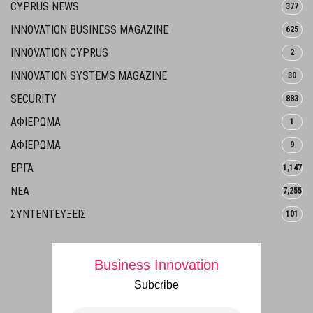
CYPRUS NEWS
377
INNOVATION BUSINESS MAGAZINE
625
INNOVATION CYPRUS
2
INNOVATION SYSTEMS MAGAZINE
30
SECURITY
883
ΑΦΙΕΡΩΜΑ
1
ΑΦΙΈΡΩΜΑ
9
ΕΡΓΑ
1,147
ΝΕΑ
7,255
ΣΥΝΤΕΝΤΕΥΞΕΙΣ
101
Business Innovation
Subcribe