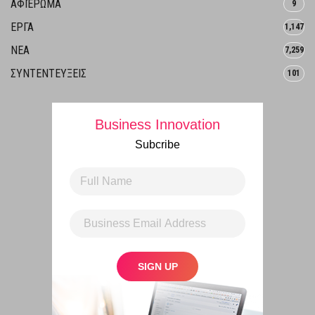
ΑΦΙΈΡΩΜΑ
9
ΕΡΓΑ
1,147
ΝΕΑ
7,259
ΣΥΝΤΕΝΤΕΥΞΕΙΣ
101
Business Innovation
Subcribe