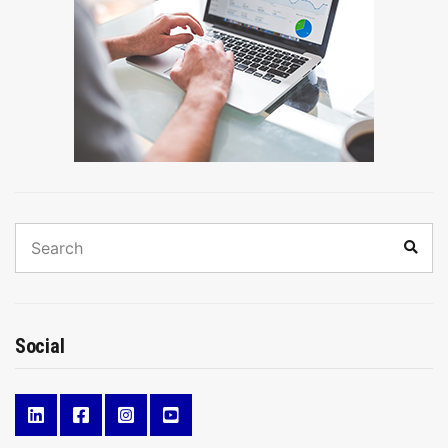
Search
Sear
for:
Social