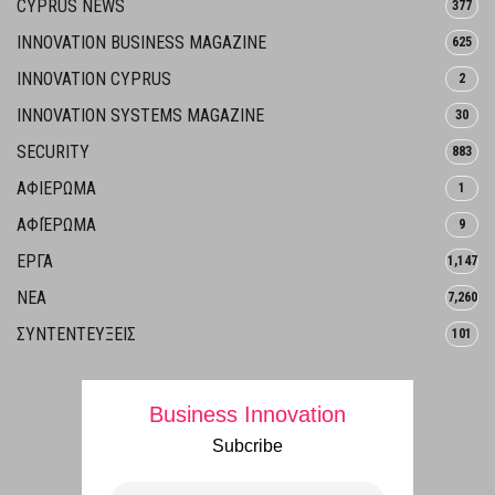
CYPRUS NEWS
377
INNOVATION BUSINESS MAGAZINE
625
INNOVATION CYPRUS
2
INNOVATION SYSTEMS MAGAZINE
30
SECURITY
883
ΑΦΙΕΡΩΜΑ
1
ΑΦΙΈΡΩΜΑ
9
ΕΡΓΑ
1,147
ΝΕΑ
7,260
ΣΥΝΤΕΝΤΕΥΞΕΙΣ
101
Business Innovation
Subcribe