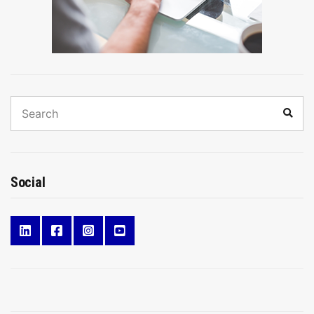
Search
Sear
for:
Social