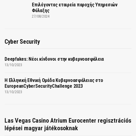
Επιλέγοντας εταιρεία παροχής Υπηρεσιών
Φύλαξης
27/08/2024
Cyber Security
Deepfakes: Νέοι κίνδυνοι στην κυβερνοασφάλεια
13/10/2023
Η Ελληνική Εθνική Ομάδα Κυβερνοασφάλειας στο
EuropeanCyberSecurityChallenge 2023
13/10/2023
Las Vegas Casino Atrium Eurocenter regisztrációs
lépései magyar játékosoknak