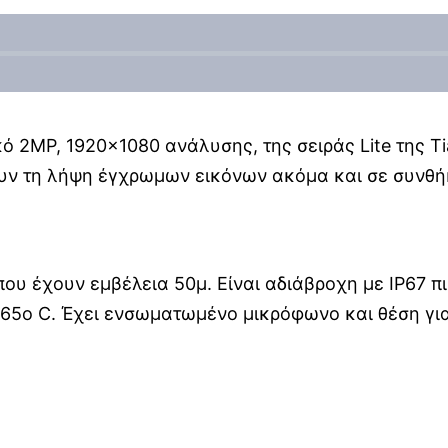
κό 2MP, 1920×1080 ανάλυσης, της σειράς Lite της T
πουν τη λήψη έγχρωμων εικόνων ακόμα και σε συνθ
s που έχουν εμβέλεια 50μ. Είναι αδιάβροχη με IP67 
65ο C. Έχει ενσωματωμένο μικρόφωνο και θέση για 