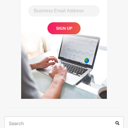
Search
Sear
for: