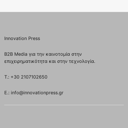
Innovation Press
B2B Media για την καινοτομία στην
επιχειρηματικότητα και στην τεχνολογία.
T.: +30 2107102650
E.: info@innovationpress.gr