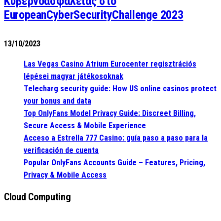
Κυβερνοασφάλειας στο
EuropeanCyberSecurityChallenge 2023
13/10/2023
Las Vegas Casino Atrium Eurocenter regisztrációs
lépései magyar játékosoknak
Telecharg security guide: How US online casinos protect
your bonus and data
Top OnlyFans Model Privacy Guide: Discreet Billing,
Secure Access & Mobile Experience
Acceso a Estrella 777 Casino: guía paso a paso para la
verificación de cuenta
Popular OnlyFans Accounts Guide – Features, Pricing,
Privacy & Mobile Access
Cloud Computing