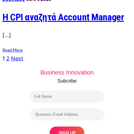
Η CPI αναζητά Account Manager
[…]
Read More
Posts
1
2
Next
navigation
Business Innovation
Subcribe