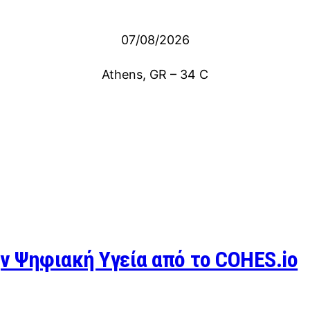
07/08/2026
Athens, GR
–
34
C
ν Ψηφιακή Υγεία από το COHES.io