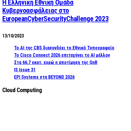
Η Ελληνική Εθνική Ομάδα
Κυβερνοασφάλειας στο
EuropeanCyberSecurityChallenge 2023
13/10/2023
Το AI της CBS διασυνδέει το Εθνικό Τυπογραφείο
Το Cisco Connect 2026 επιταχύνει το AI μέλλον
Στα 66,7 εκατ. ευρώ η αποτίμηση της QnR
IS Issue 31
EPI Systems στη BEYOND 2026
Cloud Computing