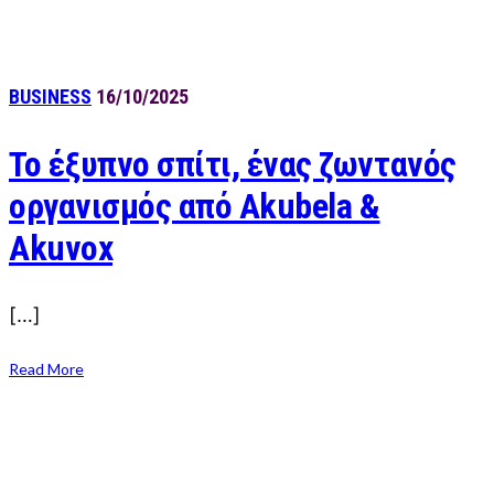
BUSINESS
16/10/2025
Το έξυπνο σπίτι, ένας ζωντανός
οργανισμός από Akubela &
Akuvox
[…]
Read More