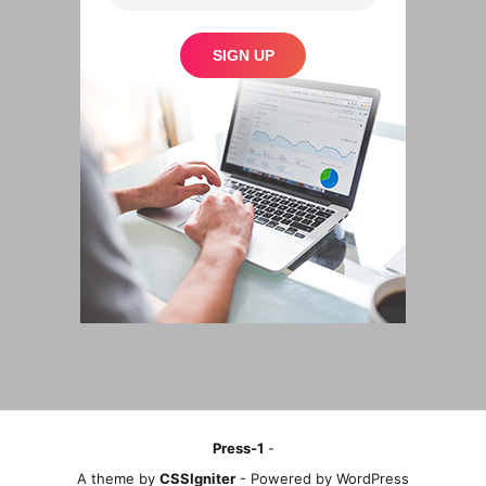
Press-1
-
A theme by
CSSIgniter
- Powered by WordPress