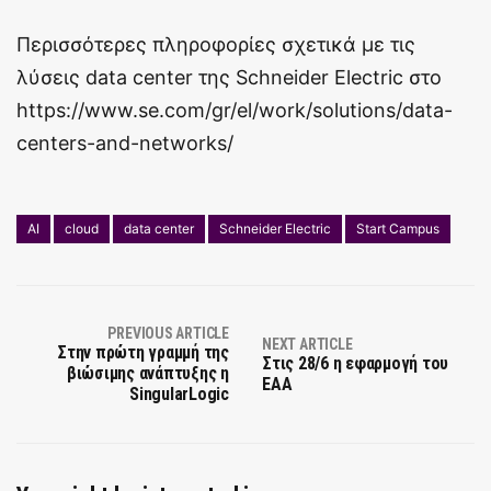
Περισσότερες πληροφορίες σχετικά με τις
λύσεις data center της Schneider Electric στο
https://www.se.com/gr/el/work/solutions/data-
centers-and-networks/
AI
cloud
data center
Schneider Electric
Start Campus
PREVIOUS ARTICLE
NEXT ARTICLE
Στην πρώτη γραμμή της
Στις 28/6 η εφαρμογή του
βιώσιμης ανάπτυξης η
EAA
SingularLogic