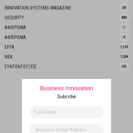
INNOVATION SYSTEMS MAGAZINE
30
SECURITY
883
ΑΦΙΕΡΩΜΑ
1
ΑΦΙΈΡΩΜΑ
9
ΕΡΓΑ
1,147
ΝΕΑ
7,259
ΣΥΝΤΕΝΤΕΥΞΕΙΣ
101
Business Innovation
Subcribe