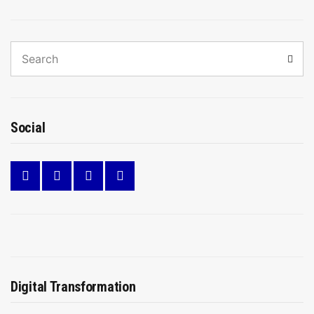
Search
Sear
for:
Social
Digital Transformation