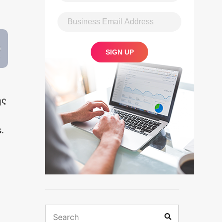
ής
.
Search
Search
for: