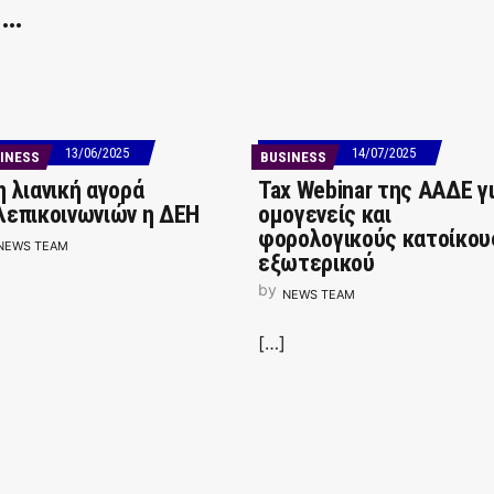
 …
13/06/2025
14/07/2025
INESS
BUSINESS
η λιανική αγορά
Tax Webinar της ΑΑΔΕ γ
λεπικοινωνιών η ΔΕΗ
ομογενείς και
φορολογικούς κατοίκου
NEWS TEAM
εξωτερικού
by
NEWS TEAM
[…]