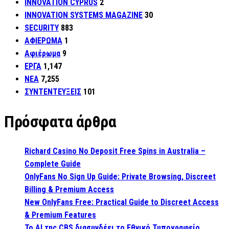
INNOVATION CYPRUS
2
INNOVATION SYSTEMS MAGAZINE
30
SECURITY
883
ΑΦΙΕΡΩΜΑ
1
Αφιέρωμα
9
ΕΡΓΑ
1,147
ΝΕΑ
7,255
ΣΥΝΤΕΝΤΕΥΞΕΙΣ
101
Πρόσφατα άρθρα
Richard Casino No Deposit Free Spins in Australia –
Complete Guide
OnlyFans No Sign Up Guide: Private Browsing, Discreet
Billing & Premium Access
New OnlyFans Free: Practical Guide to Discreet Access
& Premium Features
Το AI της CBS διασυνδέει το Εθνικό Τυπογραφείο