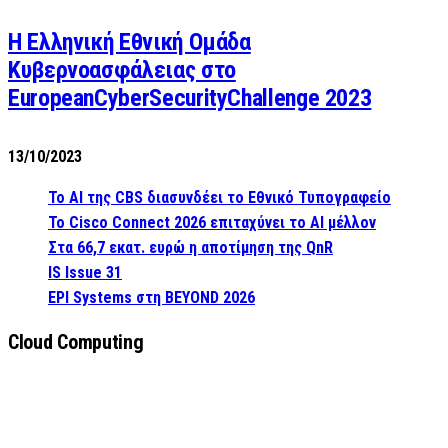
Η Ελληνική Εθνική Ομάδα
Κυβερνοασφάλειας στο
EuropeanCyberSecurityChallenge 2023
13/10/2023
Το AI της CBS διασυνδέει το Εθνικό Τυπογραφείο
Το Cisco Connect 2026 επιταχύνει το AI μέλλον
Στα 66,7 εκατ. ευρώ η αποτίμηση της QnR
IS Issue 31
EPI Systems στη BEYOND 2026
Cloud Computing