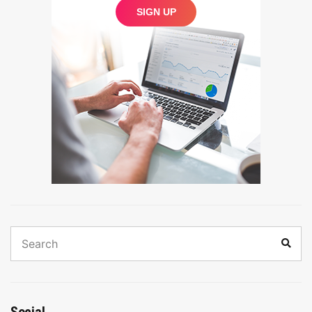
Search
Sear
for: