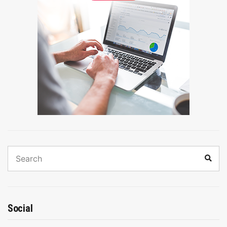
Search
Sear
for:
Social