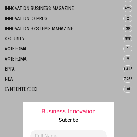
INNOVATION BUSINESS MAGAZINE
625
INNOVATION CYPRUS
2
INNOVATION SYSTEMS MAGAZINE
30
SECURITY
883
ΑΦΙΕΡΩΜΑ
1
ΑΦΙΈΡΩΜΑ
9
ΕΡΓΑ
1,147
ΝΕΑ
7,252
ΣΥΝΤΕΝΤΕΥΞΕΙΣ
101
Business Innovation
Subcribe