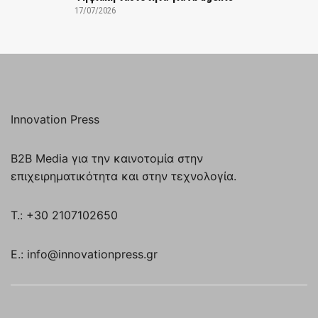
17/07/2026
Innovation Press
B2B Media για την καινοτομία στην
επιχειρηματικότητα και στην τεχνολογία.
T.: +30 2107102650
E.: info@innovationpress.gr