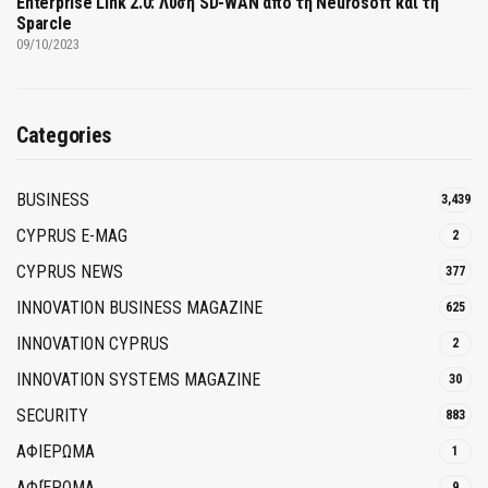
Enterprise Link 2.0: Λύση SD-WAN από τη Neurosoft και τη
Sparcle
09/10/2023
Categories
BUSINESS
3,439
CYPRUS E-MAG
2
CYPRUS NEWS
377
INNOVATION BUSINESS MAGAZINE
625
INNOVATION CYPRUS
2
INNOVATION SYSTEMS MAGAZINE
30
SECURITY
883
ΑΦΙΕΡΩΜΑ
1
ΑΦΙΈΡΩΜΑ
9