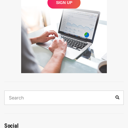
Search
Sear
for:
Social