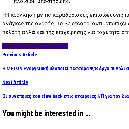
πλαισίου υποστήριξης.
«Η πρόκληση με τις παραδοσιακές εκπαιδεύσεις πω
ανάγκες της αγοράς. Το Salescope, αντιμετωπίζει
πελάτη αλλά και της επιχείρησης για ταχύτητα στ
ClozeLoop
KPMG
Salescope
Previous Article
H ΜΕΤΩΝ Ενεργειακή υλοποιεί τέσσερα Φ/Β έργα συνολικ
Next Article
Οι συνέπειες του claw back στις εταιρείες Ι/Π για τον δι
You might be interested in …