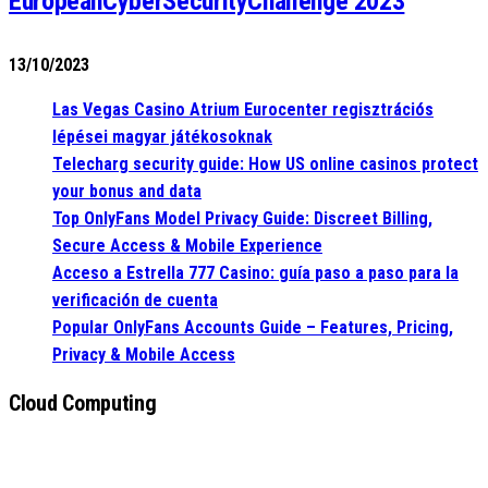
EuropeanCyberSecurityChallenge 2023
13/10/2023
Las Vegas Casino Atrium Eurocenter regisztrációs
lépései magyar játékosoknak
Telecharg security guide: How US online casinos protect
your bonus and data
Top OnlyFans Model Privacy Guide: Discreet Billing,
Secure Access & Mobile Experience
Acceso a Estrella 777 Casino: guía paso a paso para la
verificación de cuenta
Popular OnlyFans Accounts Guide – Features, Pricing,
Privacy & Mobile Access
Cloud Computing