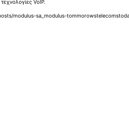
εχνολογίες VoIP.
m/posts/modulus-sa_modulus-tommorowstelecomstod