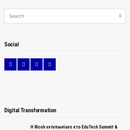
Search
Sear
for:
Social
Digital Transformation
Η Ricoh εντυπωσίασε στο EduTech Summit &