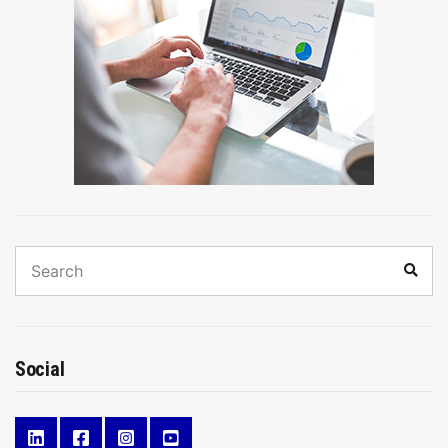
Search
Sear
for:
Social