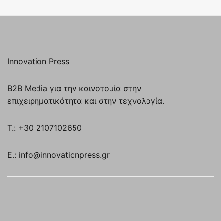
Innovation Press
B2B Media για την καινοτομία στην
επιχειρηματικότητα και στην τεχνολογία.
T.: +30 2107102650
E.: info@innovationpress.gr