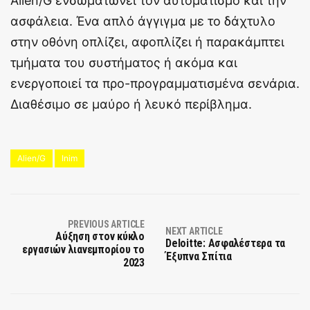
Alien/G ενσωματώνει τον αυτοματισμό και την
ασφάλεια. Ένα απλό άγγιγμα με το δάχτυλο
στην οθόνη οπλίζει, αφοπλίζει ή παρακάμπτει
τμήματα του συστήματος ή ακόμα και
ενεργοποιεί τα προ-προγραμματισμένα σενάρια.
Διαθέσιμο σε μαύρο ή λευκό περίβλημα.
Alien/G
Inim
PREVIOUS ARTICLE
NEXT ARTICLE
Αύξηση στον κύκλο
Deloitte: Ασφαλέστερα τα
εργασιών λιανεμπορίου το
Έξυπνα Σπίτια
2023