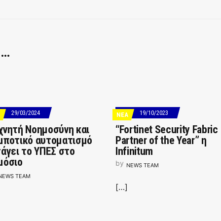
 …
29/03/2024
19/10/2023
ΝΕΑ
χνητή Νοημοσύνη και
“Fortinet Security Fabric
μποτικό αυτοματισμό
Partner of the Year” η
σάγει το ΥΠΕΣ στο
Ιnfinitum
μόσιο
by
NEWS TEAM
NEWS TEAM
[…]