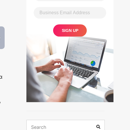
α
ν
Search
Search
for: