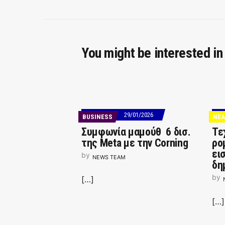
You might be interested in
29/01/2026
BUSINESS
ΝΕΑ
Συμφωνία μαμούθ 6 δισ.
Τε
της Meta με την Corning
ρο
ει
by
NEWS TEAM
δη
by
[…]
[…]