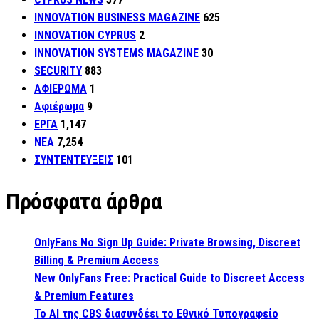
INNOVATION BUSINESS MAGAZINE
625
INNOVATION CYPRUS
2
INNOVATION SYSTEMS MAGAZINE
30
SECURITY
883
ΑΦΙΕΡΩΜΑ
1
Αφιέρωμα
9
ΕΡΓΑ
1,147
ΝΕΑ
7,254
ΣΥΝΤΕΝΤΕΥΞΕΙΣ
101
Πρόσφατα άρθρα
OnlyFans No Sign Up Guide: Private Browsing, Discreet
Billing & Premium Access
New OnlyFans Free: Practical Guide to Discreet Access
& Premium Features
Το AI της CBS διασυνδέει το Εθνικό Τυπογραφείο