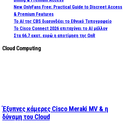
New OnlyFans Free: Practical Guide to Discreet Access
& Premium Features
Το AI της CBS διασυνδέει το Εθνικό Τυπογραφείο
Το Cisco Connect 2026 επιταχύνει το AI μέλλον
Στα 66,7 εκατ. ευρώ η αποτίμηση της QnR
Cloud Computing
Έξυπνες κάμερες Cisco Meraki MV & η
δύναμη του Cloud