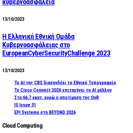
κυβερνοασφάλεια
13/10/2023
Η Ελληνική Εθνική Ομάδα
Κυβερνοασφάλειας στο
EuropeanCyberSecurityChallenge 2023
13/10/2023
Το AI της CBS διασυνδέει το Εθνικό Τυπογραφείο
Το Cisco Connect 2026 επιταχύνει το AI μέλλον
Στα 66,7 εκατ. ευρώ η αποτίμηση της QnR
IS Issue 31
EPI Systems στη BEYOND 2026
Cloud Computing