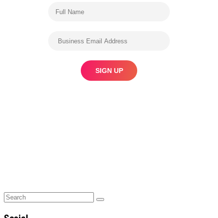
Search
Search
for: