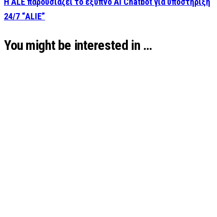
Η ALE παρουσιάζει το έξυπνο AI Chatbot για υποστήριξη
24/7 “ALIE”
You might be interested in …