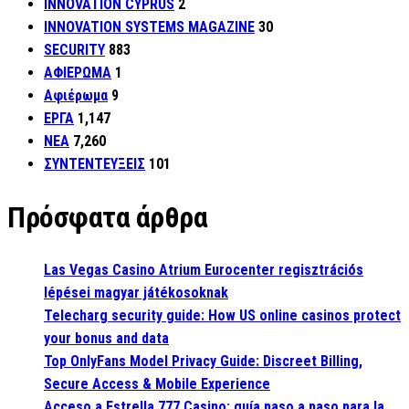
INNOVATION CYPRUS
2
INNOVATION SYSTEMS MAGAZINE
30
SECURITY
883
ΑΦΙΕΡΩΜΑ
1
Αφιέρωμα
9
ΕΡΓΑ
1,147
ΝΕΑ
7,260
ΣΥΝΤΕΝΤΕΥΞΕΙΣ
101
Πρόσφατα άρθρα
Las Vegas Casino Atrium Eurocenter regisztrációs
lépései magyar játékosoknak
Telecharg security guide: How US online casinos protect
your bonus and data
Top OnlyFans Model Privacy Guide: Discreet Billing,
Secure Access & Mobile Experience
Acceso a Estrella 777 Casino: guía paso a paso para la