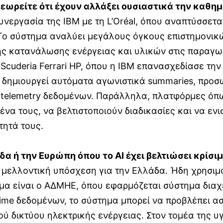
θεωρείτε ότι έχουν αλλάξει ουσιαστικά την καθη
νεργασία της IBM με τη L’Oréal, όπου αναπτύσσεται 
 Το σύστημα αναλύει μεγάλους όγκους επιστημονικ
 κατανάλωσης ενέργειας και υλικών στις παραγωγικ
η Scuderia Ferrari HP, όπου η IBM επανασχεδίασε 
ογή δημιουργεί αυτόματα αγωνιστικά summaries, προ
elemetry δεδομένων. Παράλληλα, πλατφόρμες όπως 
ένα τους, να βελτιστοποιούν διαδικασίες και να 
τητά τους.
δα ή την Ευρώπη όπου το
AI
έχει βελτιώσει κρίσι
 μελλοντική υπόσχεση για την Ελλάδα. Ήδη χρησιμο
μα είναι ο ΑΔΜΗΕ, όπου εφαρμόζεται σύστημα δια
time δεδομένων, το σύστημα μπορεί να προβλέπει α
ύ δικτύου ηλεκτρικής ενέργειας. Στον τομέα της υγε