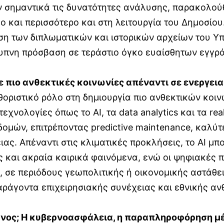
υν σημαντικά τις δυνατότητες ανάλυσης, παρακολο
λο και περισσότερο και στη λειτουργία του Δημοσίο
ση των διπλωματικών και ιστορικών αρχείων του Υ
ξυπνη πρόσβαση σε τεράστιο όγκο ευαίσθητων εγγρ
 πιο ανθεκτικές κοινωνίες απέναντι σε ενεργειακ
οριστικό ρόλο στη δημιουργία πιο ανθεκτικών κοινω
εχνολογίες όπως το AI, τα data analytics και τα re
ομών, επιτρέποντας predictive maintenance, καλύτ
. Απέναντι στις κλιματικές προκλήσεις, το AI μπο
ς και ακραία καιρικά φαινόμενα, ενώ οι ψηφιακές
σε περιόδους γεωπολιτικής ή οικονομικής αστάθει
αράγοντα επιχειρησιακής συνέχειας και εθνικής αν
δυνος; Η κυβερνοασφάλεια, η παραπληροφόρηση 