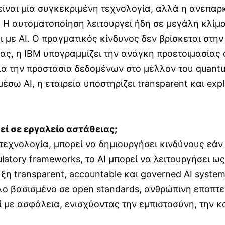
είναι μία συγκεκριμένη τεχνολογία, αλλά η ανεπαρκ
Η αυτοματοποίηση λειτουργεί ήδη σε μεγάλη κλίμα
 με AI. Ο πραγματικός κίνδυνος δεν βρίσκεται στην
ας, η IBM υπογραμμίζει την ανάγκη προετοιμασίας 
ια την προστασία δεδομένων στο μέλλον του quant
ω AI, η εταιρεία υποστηρίζει transparent και exp
εί σε εργαλείο αστάθειας;
εχνολογία, μπορεί να δημιουργήσει κινδύνους εάν δ
atory frameworks, το AI μπορεί να λειτουργήσει 
ξη transparent, accountable και governed AI syste
λο βασισμένο σε open standards, ανθρώπινη εποπτε
ί με ασφάλεια, ενισχύοντας την εμπιστοσύνη, την κα