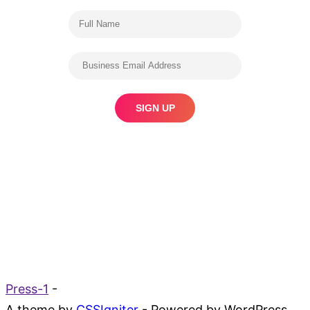
Press-1
-
A theme by
CSSIgniter
- Powered by WordPress