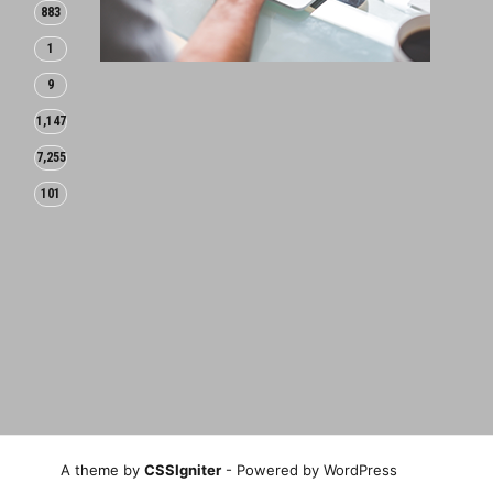
883
1
9
1,147
7,255
101
A theme by
CSSIgniter
- Powered by WordPress