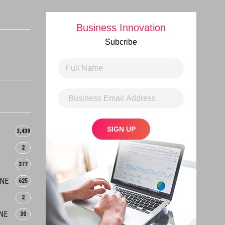
Business Innovation
Subcribe
3,439
2
377
INE
625
2
NE
30