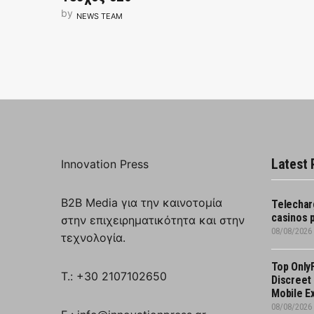
by
NEWS TEAM
Latest 
Innovation Press
B2B Media για την καινοτομία
Telechar
casinos 
στην επιχειρηματικότητα και στην
08/08/2026
τεχνολογία.
Top Only
T.: +30 2107102650
Discreet 
Mobile E
08/08/2026