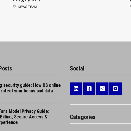
by
b
NEWS TEAM
Posts
Social
g security guide: How US online
protect your bonus and data
Fans Model Privacy Guide:
Categories
Billing, Secure Access &
xperience