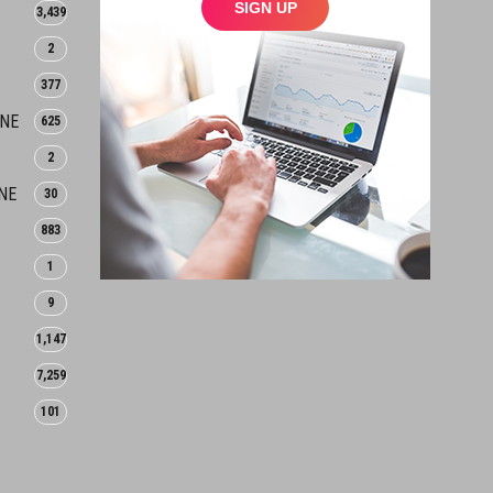
3,439
2
377
INE
625
2
NE
30
883
1
9
1,147
7,259
101