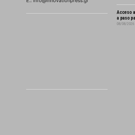
E.: info@innovationpress.gr
Acceso a
a paso pa
08/08/2026