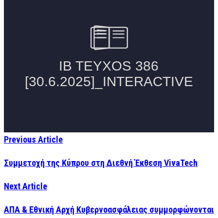
Previous Article
Συμμετοχή της Κύπρου στη Διεθνή Έκθεση VivaTech
Next Article
ΑΠΑ & Εθνική Αρχή Κυβερνοασφάλειας συμμορφώνονται