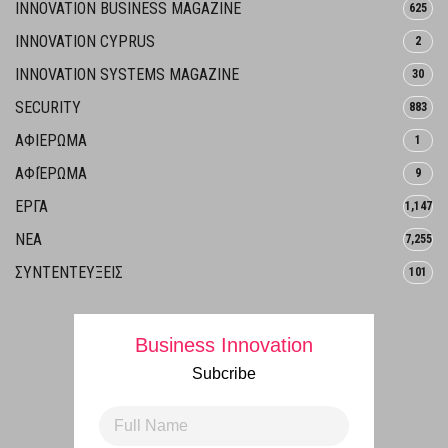
INNOVATION BUSINESS MAGAZINE
625
INNOVATION CYPRUS
2
INNOVATION SYSTEMS MAGAZINE
30
SECURITY
883
ΑΦΙΕΡΩΜΑ
1
ΑΦΙΈΡΩΜΑ
9
ΕΡΓΑ
1,147
ΝΕΑ
7,255
ΣΥΝΤΕΝΤΕΥΞΕΙΣ
101
Business Innovation
Subcribe