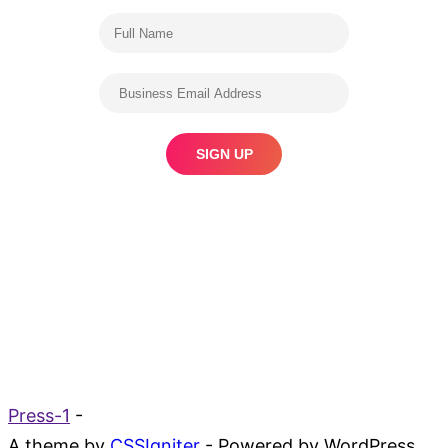
Press-1
-
A theme by
CSSIgniter
- Powered by WordPress