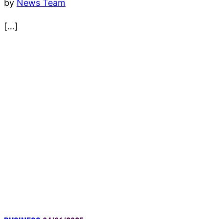
by
News Team
[…]