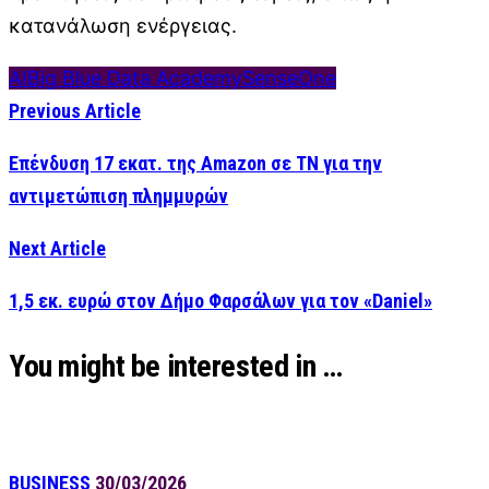
κατανάλωση ενέργειας.
AI
Big Blue Data Academy
SenseOne
Previous Article
Επένδυση 17 εκατ. της Amazon σε ΤΝ για την
αντιμετώπιση πλημμυρών
Next Article
1,5 εκ. ευρώ στον Δήμο Φαρσάλων για τον «Daniel»
You might be interested in …
BUSINESS
30/03/2026