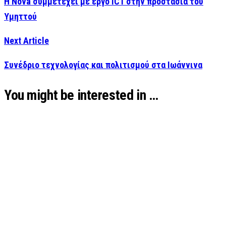
Η Nova συμμετέχει με έργο ICT στην προστασία του
Υμηττού
Next Article
Συνέδριο τεχνολογίας και πολιτισμού στα Ιωάννινα
You might be interested in …