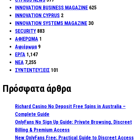
INNOVATION BUSINESS MAGAZINE
625
INNOVATION CYPRUS
2
INNOVATION SYSTEMS MAGAZINE
30
SECURITY
883
ΑΦΙΕΡΩΜΑ
1
Αφιέρωμα
9
ΕΡΓΑ
1,147
ΝΕΑ
7,255
ΣΥΝΤΕΝΤΕΥΞΕΙΣ
101
Πρόσφατα άρθρα
Richard Casino No Deposit Free Spins in Australia –
Complete Guide
OnlyFans No Sign Up Guide: Private Browsing, Discreet
Billing & Premium Access
New OnlyFans Free: Practical Guide to Discreet Access