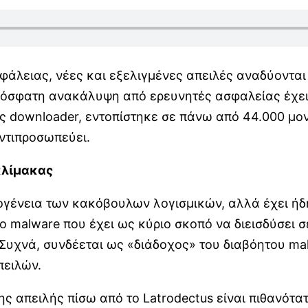
άλειας, νέες και εξελιγμένες απειλές αναδύονται 
ρόσφατη ανακάλυψη από ερευνητές ασφαλείας έχει 
ος downloader, εντοπίστηκε σε πάνω από 44.000 μο
ντιπροσωπεύει.
κλίμακας
κογένεια των κακόβουλων λογισμικών, αλλά έχει ήδ
πο malware που έχει ως κύριο σκοπό να διεισδύσει 
Συχνά, συνδέεται ως «διάδοχος» του διαβόητου mal
πειλών.
 της απειλής πίσω από το Latrodectus είναι πιθαν