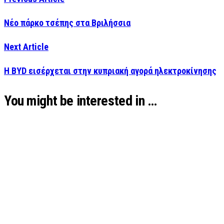
Νέο πάρκο τσέπης στα Βριλήσσια
Next Article
Η BYD εισέρχεται στην κυπριακή αγορά ηλεκτροκίνησης
You might be interested in …