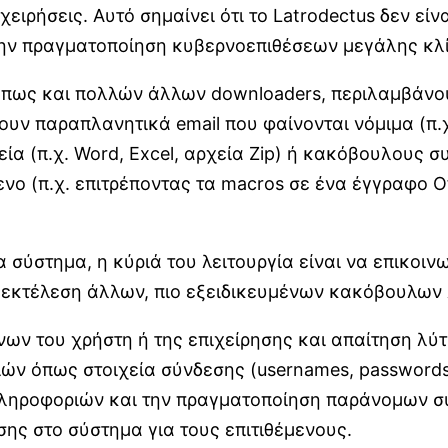
χειρήσεις. Αυτό σημαίνει ότι το Latrodectus δεν ε
 την πραγματοποίηση κυβερνοεπιθέσεων μεγάλης κλ
, όπως και πολλών άλλων downloaders, περιλαμβάν
ουν παραπλανητικά email που φαίνονται νόμιμα (π.χ.
ία (π.χ. Word, Excel, αρχεία Zip) ή κακόβουλους 
ο (π.χ. επιτρέποντας τα macros σε ένα έγγραφο Off
α σύστημα, η κύριά του λειτουργία είναι να επικοιν
 εκτέλεση άλλων, πιο εξειδικευμένων κακόβουλων
ων του χρήστη ή της επιχείρησης και απαίτηση λύ
ριών όπως στοιχεία σύνδεσης (usernames, password
 πληροφοριών και την πραγματοποίηση παράνομων
σης στο σύστημα για τους επιτιθέμενους.