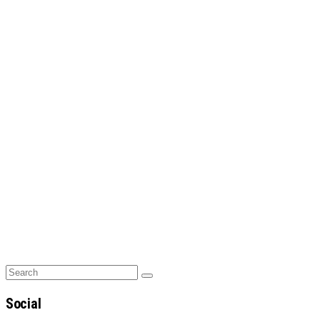
Search
Search
for:
Social