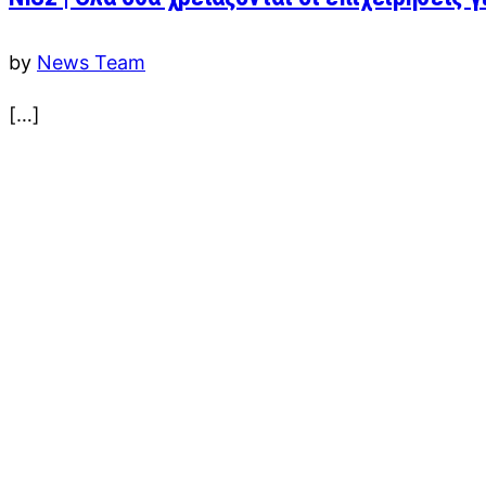
by
News Team
[…]