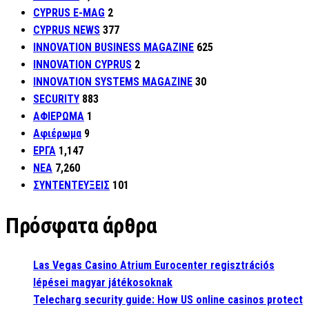
CYPRUS E-MAG
2
CYPRUS NEWS
377
INNOVATION BUSINESS MAGAZINE
625
INNOVATION CYPRUS
2
INNOVATION SYSTEMS MAGAZINE
30
SECURITY
883
ΑΦΙΕΡΩΜΑ
1
Αφιέρωμα
9
ΕΡΓΑ
1,147
ΝΕΑ
7,260
ΣΥΝΤΕΝΤΕΥΞΕΙΣ
101
Πρόσφατα άρθρα
Las Vegas Casino Atrium Eurocenter regisztrációs
lépései magyar játékosoknak
Telecharg security guide: How US online casinos protect