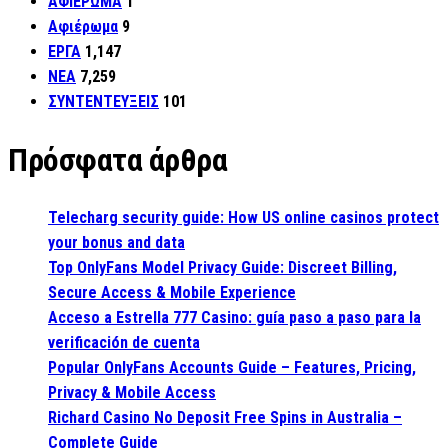
ΑΦΙΕΡΩΜΑ
1
Αφιέρωμα
9
ΕΡΓΑ
1,147
ΝΕΑ
7,259
ΣΥΝΤΕΝΤΕΥΞΕΙΣ
101
Πρόσφατα άρθρα
Telecharg security guide: How US online casinos protect
your bonus and data
Top OnlyFans Model Privacy Guide: Discreet Billing,
Secure Access & Mobile Experience
Acceso a Estrella 777 Casino: guía paso a paso para la
verificación de cuenta
Popular OnlyFans Accounts Guide – Features, Pricing,
Privacy & Mobile Access
Richard Casino No Deposit Free Spins in Australia –
Complete Guide