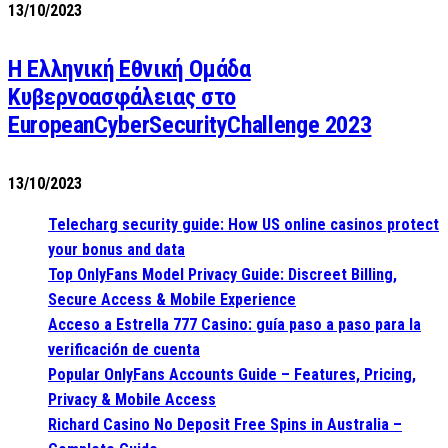
13/10/2023
Η Ελληνική Εθνική Ομάδα
Κυβερνοασφάλειας στο
EuropeanCyberSecurityChallenge 2023
13/10/2023
Telecharg security guide: How US online casinos protect
your bonus and data
Top OnlyFans Model Privacy Guide: Discreet Billing,
Secure Access & Mobile Experience
Acceso a Estrella 777 Casino: guía paso a paso para la
verificación de cuenta
Popular OnlyFans Accounts Guide – Features, Pricing,
Privacy & Mobile Access
Richard Casino No Deposit Free Spins in Australia –