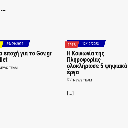
 …
29/09/2025
12/12/2023
ΕΡΓΑ
α εποχή για το Gov.gr
H Κοινωνία της
let
Πληροφορίας
ολοκλήρωσε 5 ψηφιακά
NEWS TEAM
έργα
by
NEWS TEAM
[…]