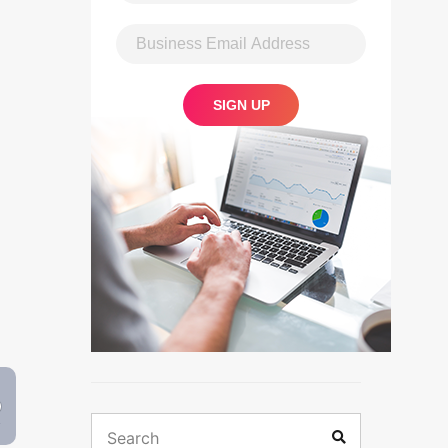
Search
Search
for: