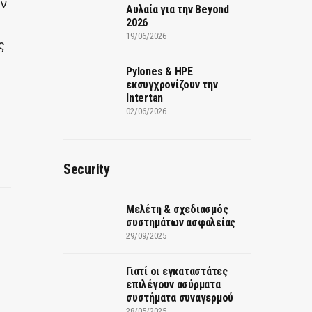
ων
Αυλαία για την Beyond
2026
19/06/2026
ς
Pylones & HPE
εκσυγχρονίζουν την
Intertan
02/06/2026
Security
Μελέτη & σχεδιασμός
συστημάτων ασφαλείας
29/09/2025
Γιατί οι εγκαταστάτες
επιλέγουν ασύρματα
συστήματα συναγερμού
28/05/2025