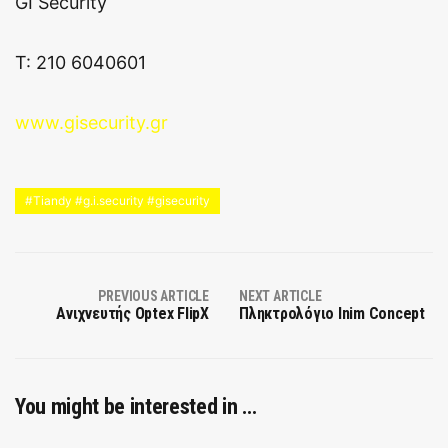
GI Security
Τ: 210 6040601
www.gisecurity.gr
#Tiandy #g.i.security #gisecurity
PREVIOUS ARTICLE
NEXT ARTICLE
Ανιχνευτής Optex FlipX
Πληκτρολόγιο Inim Concept
You might be interested in …