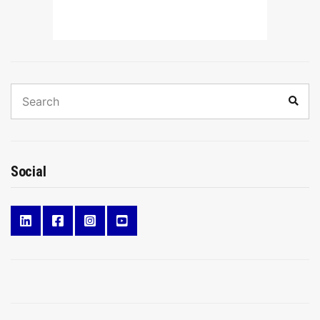
Search
Sear
for:
Social