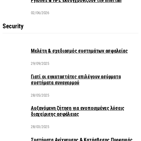
Pylones & HPE εκσυγχρονίζουν την Intertan
02/06/2026
Security
Μελέτη & σχεδιασμός συστημάτων ασφαλείας
29/09/2025
Γιατί οι εγκαταστάτες επιλέγουν ασύρματα
συστήματα συναγερμού
28/05/2025
Αυξανόμενη ζήτηση για ενοποιημένες λύσεις
διαχείρισης ασφάλειας
28/03/2025
Συστήματα Ανίχνευσης & Κατάσβεσης Πυρκαγιάς