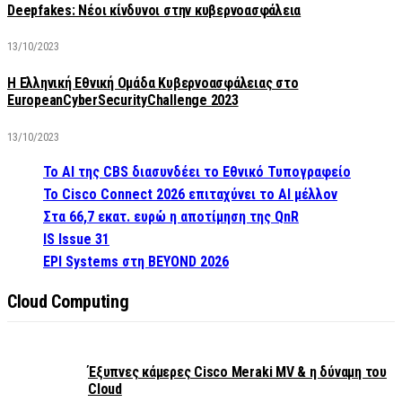
Deepfakes: Νέοι κίνδυνοι στην κυβερνοασφάλεια
13/10/2023
Η Ελληνική Εθνική Ομάδα Κυβερνοασφάλειας στο
EuropeanCyberSecurityChallenge 2023
13/10/2023
Το AI της CBS διασυνδέει το Εθνικό Τυπογραφείο
Το Cisco Connect 2026 επιταχύνει το AI μέλλον
Στα 66,7 εκατ. ευρώ η αποτίμηση της QnR
IS Issue 31
EPI Systems στη BEYOND 2026
Cloud Computing
Έξυπνες κάμερες Cisco Meraki MV & η δύναμη του
Cloud