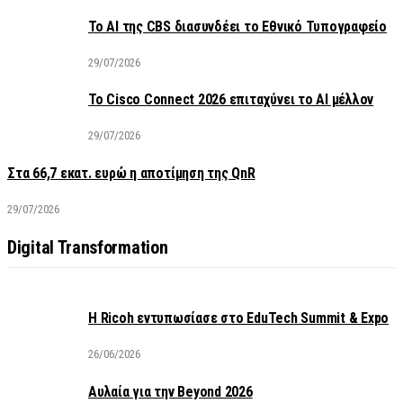
Το AI της CBS διασυνδέει το Εθνικό Τυπογραφείο
29/07/2026
Το Cisco Connect 2026 επιταχύνει το AI μέλλον
29/07/2026
Στα 66,7 εκατ. ευρώ η αποτίμηση της QnR
29/07/2026
Digital Transformation
Η Ricoh εντυπωσίασε στο EduTech Summit & Expo
26/06/2026
Αυλαία για την Beyond 2026