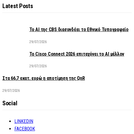
Latest Posts
Το AI της CBS διασυνδέει το Εθνικό Τυπογραφείο
29/07/2026
Το Cisco Connect 2026 επιταχύνει το AI μέλλον
29/07/2026
Στα 66,7 εκατ. ευρώ η αποτίμηση της QnR
29/07/2026
Social
LINKEDIN
FACEBOOK