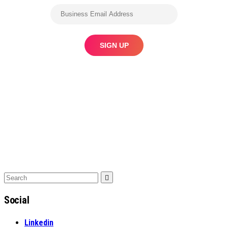
Search
Search
for:
Social
Linkedin