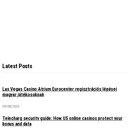
Latest Posts
Las Vegas Casino Atrium Eurocenter regisztrációs lépései
magyar játékosoknak
09/08/2026
Telecharg security guide: How US online casinos protect your
bonus and data