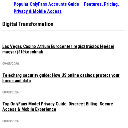
Popular OnlyFans Accounts Guide – Features, Pricing,
Privacy & Mobile Access
Digital Transformation
Las Vegas Casino Atrium Eurocenter regisztrációs lépései
magyar játékosoknak
09/08/2026
Telecharg security guide: How US online casinos protect your
bonus and data
08/08/2026
Top OnlyFans Model Privacy Guide: Discreet Billing, Secure
Access & Mobile Experience
08/08/2026