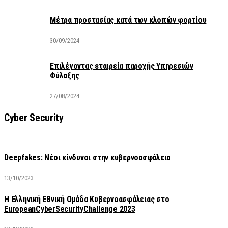
Μέτρα προστασίας κατά των κλοπών φορτίου
30/09/2024
Επιλέγοντας εταιρεία παροχής Υπηρεσιών
Φύλαξης
27/08/2024
Cyber Security
Deepfakes: Νέοι κίνδυνοι στην κυβερνοασφάλεια
13/10/2023
Η Ελληνική Εθνική Ομάδα Κυβερνοασφάλειας στο
EuropeanCyberSecurityChallenge 2023