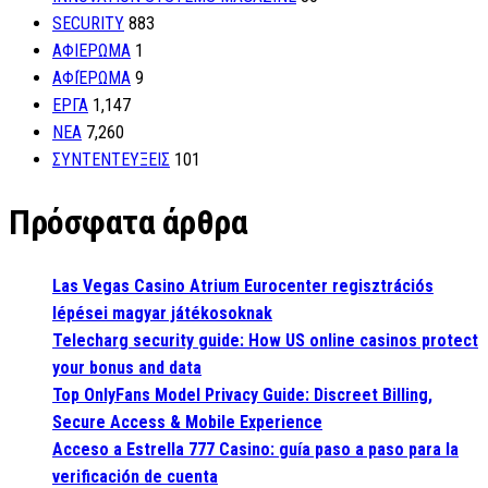
SECURITY
883
ΑΦΙΕΡΩΜΑ
1
ΑΦΙΈΡΩΜΑ
9
ΕΡΓΑ
1,147
ΝΕΑ
7,260
ΣΥΝΤΕΝΤΕΥΞΕΙΣ
101
Πρόσφατα άρθρα
Las Vegas Casino Atrium Eurocenter regisztrációs
lépései magyar játékosoknak
Telecharg security guide: How US online casinos protect
your bonus and data
Top OnlyFans Model Privacy Guide: Discreet Billing,
Secure Access & Mobile Experience
Acceso a Estrella 777 Casino: guía paso a paso para la
verificación de cuenta