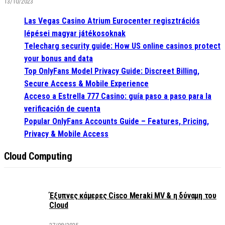
13/10/2023
Las Vegas Casino Atrium Eurocenter regisztrációs
lépései magyar játékosoknak
Telecharg security guide: How US online casinos protect
your bonus and data
Top OnlyFans Model Privacy Guide: Discreet Billing,
Secure Access & Mobile Experience
Acceso a Estrella 777 Casino: guía paso a paso para la
verificación de cuenta
Popular OnlyFans Accounts Guide – Features, Pricing,
Privacy & Mobile Access
Cloud Computing
Έξυπνες κάμερες Cisco Meraki MV & η δύναμη του
Cloud