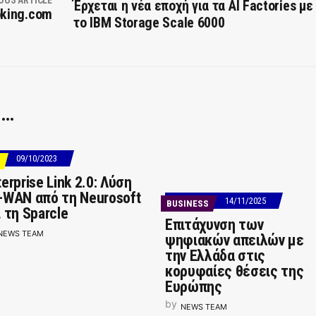
OUS ARTICLE
Έρχεται η νέα εποχή για τα AI Factories με
oking.com
το IBM Storage Scale 6000
 …
09/10/2023
erprise Link 2.0: Λύση
-WAN από τη Neurosoft
14/11/2025
BUSINESS
ι τη Sparcle
Επιτάχυνση των
NEWS TEAM
ψηφιακών απειλών με
την Ελλάδα στις
κορυφαίες θέσεις της
Ευρώπης
by
NEWS TEAM