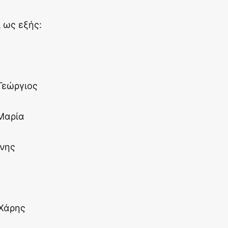
 ως εξής:
Γεώργιος
 Μαρία
ννης
 Χάρης