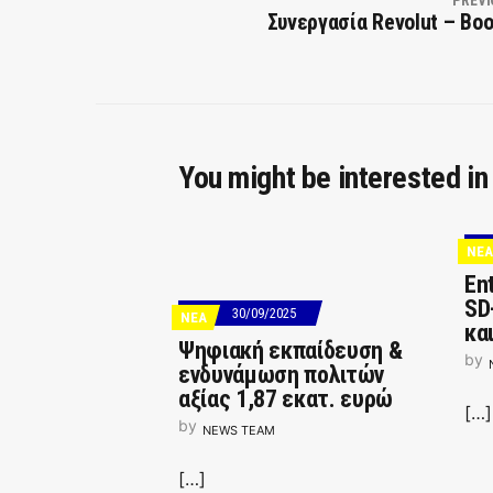
PREVI
Συνεργασία Revolut – Bo
You might be interested in
ΝΕΑ
Ent
SD
30/09/2025
ΝΕΑ
κα
Ψηφιακή εκπαίδευση &
by
ενδυνάμωση πολιτών
αξίας 1,87 εκατ. ευρώ
[…]
by
NEWS TEAM
[…]