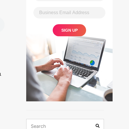
ι
ε
Search
Search
for: