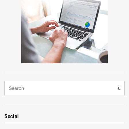
Search
Sear
for:
Social