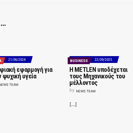
 …
21/06/2024
22/09/2025
Α
BUSINESS
φιακή εφαρμογή για
Η METLEN υποδέχεται
ν ψυχική υγεία
τους Μηχανικούς του
μέλλοντος
NEWS TEAM
by
NEWS TEAM
[…]