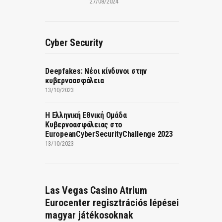
27/08/2024
Cyber Security
Deepfakes: Νέοι κίνδυνοι στην
κυβερνοασφάλεια
13/10/2023
Η Ελληνική Εθνική Ομάδα
Κυβερνοασφάλειας στο
EuropeanCyberSecurityChallenge 2023
13/10/2023
Las Vegas Casino Atrium
Eurocenter regisztrációs lépései
magyar játékosoknak