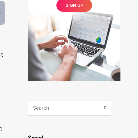
ης
Search
Search
for:
ς