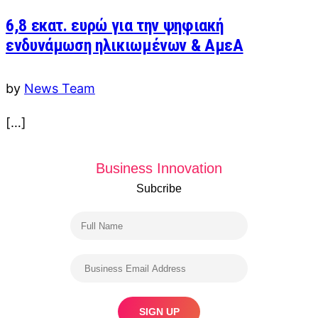
6,8 εκατ. ευρώ για την ψηφιακή
ενδυνάμωση ηλικιωμένων & ΑμεΑ
by
News Team
[…]
Business Innovation
Subcribe