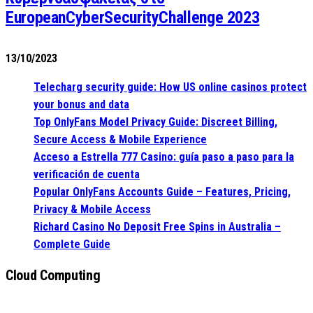
EuropeanCyberSecurityChallenge 2023
13/10/2023
Telecharg security guide: How US online casinos protect
your bonus and data
Top OnlyFans Model Privacy Guide: Discreet Billing,
Secure Access & Mobile Experience
Acceso a Estrella 777 Casino: guía paso a paso para la
verificación de cuenta
Popular OnlyFans Accounts Guide – Features, Pricing,
Privacy & Mobile Access
Richard Casino No Deposit Free Spins in Australia –
Complete Guide
Cloud Computing