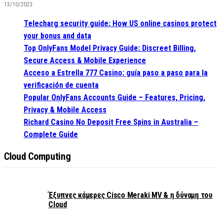
13/10/2023
Telecharg security guide: How US online casinos protect
your bonus and data
Top OnlyFans Model Privacy Guide: Discreet Billing,
Secure Access & Mobile Experience
Acceso a Estrella 777 Casino: guía paso a paso para la
verificación de cuenta
Popular OnlyFans Accounts Guide – Features, Pricing,
Privacy & Mobile Access
Richard Casino No Deposit Free Spins in Australia –
Complete Guide
Cloud Computing
Έξυπνες κάμερες Cisco Meraki MV & η δύναμη του
Cloud