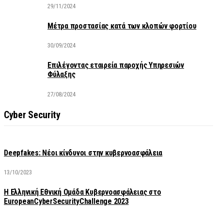
29/11/2024
Μέτρα προστασίας κατά των κλοπών φορτίου
30/09/2024
Επιλέγοντας εταιρεία παροχής Υπηρεσιών
Φύλαξης
27/08/2024
Cyber Security
Deepfakes: Νέοι κίνδυνοι στην κυβερνοασφάλεια
13/10/2023
Η Ελληνική Εθνική Ομάδα Κυβερνοασφάλειας στο
EuropeanCyberSecurityChallenge 2023