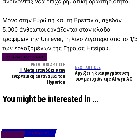
ανοίγοντας νέα επιχειρηματική δραστηριότητα.
Μόνο στην Ευρώπη και τη Βρετανία, σχεδόν
5.000 άνθρωποι εργάζονται στον κλάδο
τροφίμων της Unilever, ή λίγο λιγότερο από το 1/3
των εργαζομένων της Γηραιάς Ηπείρου.
Unilever – McCormick
PREVIOUS ARTICLE
NEXT ARTICLE
Η Meta επενδύει στην
Αρχίζει η διαπραγμάτευση
ενεργειακή αυτονομία του
των μετοχών της Allwyn AG
Hyperion
You might be interested in …
21/03/2025
BUSINESS