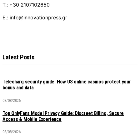
T.: +30 2107102650
E.: info@innovationpress.gr
Latest Posts
Telecharg security guide: How US online casinos protect your
bonus and data
08/08/2026
Top OnlyFans Model Privacy Guide: Discreet Billing, Secure
Access & Mobile Experience
08/08/2026